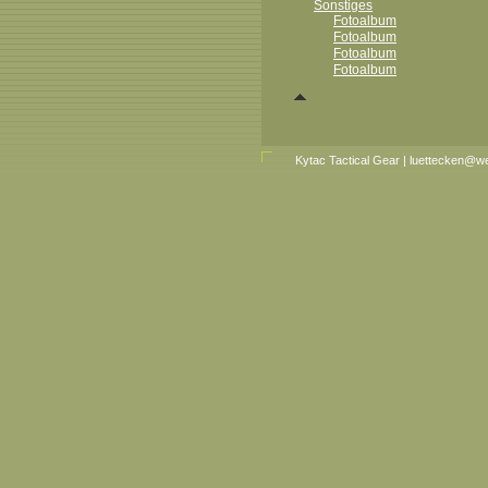
Sonstiges
Fotoalbum
Fotoalbum
Fotoalbum
Fotoalbum
Kytac Tactical Gear
|
luettecken@w